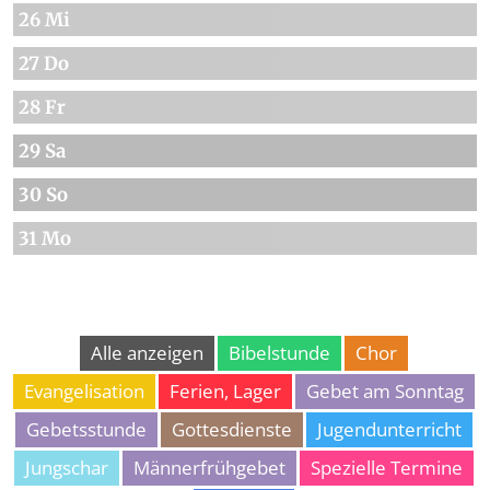
26 Mi
27 Do
28 Fr
29 Sa
30 So
31 Mo
Alle anzeigen
Bibelstunde
Chor
Evangelisation
Ferien, Lager
Gebet am Sonntag
Gebetsstunde
Gottesdienste
Jugendunterricht
Jungschar
Männerfrühgebet
Spezielle Termine