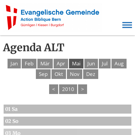
Agenda ALT
Jan
Feb
Mär
Apr
Mai
Jun
Jul
Aug
Sep
Okt
Nov
Dez
<
2010
>
01 Sa
02 So
03 Mo