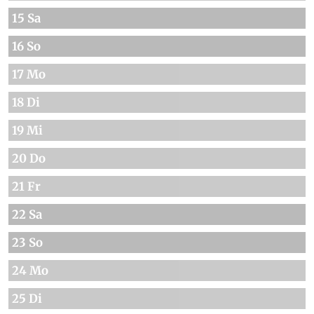
15 Sa
16 So
17 Mo
18 Di
19 Mi
20 Do
21 Fr
22 Sa
23 So
24 Mo
25 Di