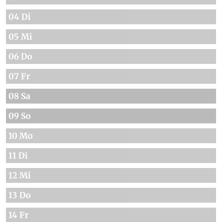
04 Di
05 Mi
06 Do
07 Fr
08 Sa
09 So
10 Mo
11 Di
12 Mi
13 Do
14 Fr