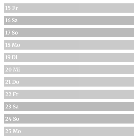
15 Fr
16 Sa
17 So
18 Mo
19 Di
20 Mi
21 Do
22 Fr
23 Sa
24 So
25 Mo