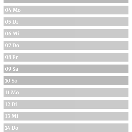
04 Mo
05 Di
06 Mi
07 Do
08 Fr
09 Sa
10 So
11 Mo
12 Di
13 Mi
14 Do