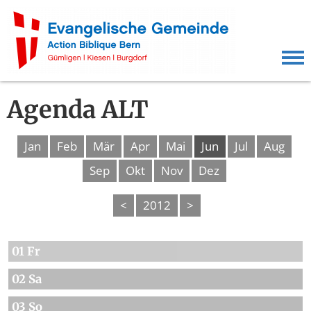
Agenda ALT
Jan
Feb
Mär
Apr
Mai
Jun
Jul
Aug
Sep
Okt
Nov
Dez
<
2012
>
01 Fr
02 Sa
03 So