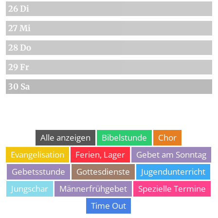
26 Di
27 Mi
28 Do
29 Fr
30 Sa
Alle anzeigen
Bibelstunde
Chor
Evangelisation
Ferien, Lager
Gebet am Sonntag
Gebetsstunde
Gottesdienste
Jugendunterricht
Jungschar
Männerfrühgebet
Spezielle Termine
Time Out