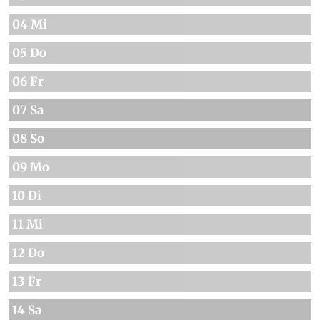
04 Mi
05 Do
06 Fr
07 Sa
08 So
09 Mo
10 Di
11 Mi
12 Do
13 Fr
14 Sa