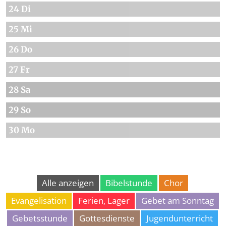
24 Di
25 Mi
26 Do
27 Fr
28 Sa
29 So
30 Mo
Alle anzeigen
Bibelstunde
Chor
Evangelisation
Ferien, Lager
Gebet am Sonntag
Gebetsstunde
Gottesdienste
Jugendunterricht