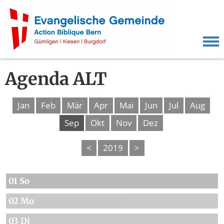
Agenda ALT
Jan
Feb
Mär
Apr
Mai
Jun
Jul
Aug
Sep
Okt
Nov
Dez
<
2019
>
01 So
02 Mo
03 Di