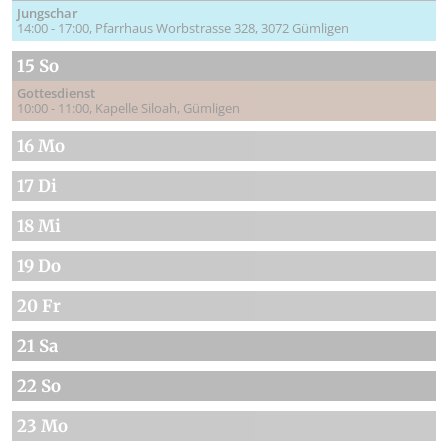
Jungschar
14:00 - 17:00
Pfarrhaus Worbstrasse 328, 3072 Gümligen
15 So
Gottesdienst
10:00 - 11:00
Kapelle Siloah, Gümligen
16 Mo
17 Di
18 Mi
19 Do
20 Fr
21 Sa
22 So
23 Mo