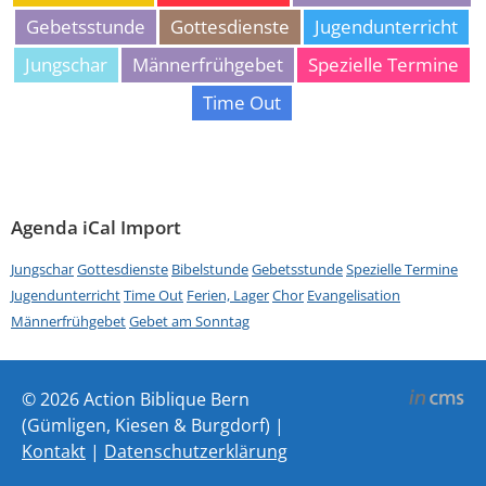
Gebetsstunde
Gottesdienste
Jugendunterricht
Jungschar
Männerfrühgebet
Spezielle Termine
Time Out
Agenda iCal Import
Jungschar
Gottesdienste
Bibelstunde
Gebetsstunde
Spezielle Termine
Jugendunterricht
Time Out
Ferien, Lager
Chor
Evangelisation
Männerfrühgebet
Gebet am Sonntag
© 2026 Action Biblique Bern
(Gümligen, Kiesen & Burgdorf) |
Kontakt
|
Datenschutzerklärung