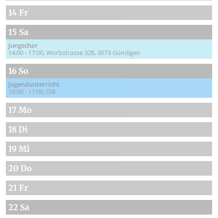
14 Fr
15 Sa
Jungschar
14:00 - 17:00
Worbstrasse 328, 3073 Gümligen
16 So
Jugendunterricht
10:00 - 11:00
ISB
17 Mo
18 Di
19 Mi
20 Do
21 Fr
22 Sa