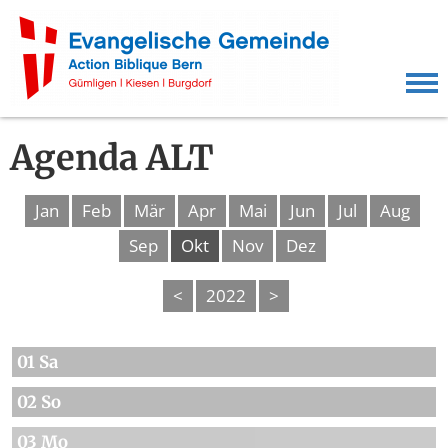
Agenda ALT
Jan
Feb
Mär
Apr
Mai
Jun
Jul
Aug
Sep
Okt
Nov
Dez
<
2022
>
01 Sa
02 So
03 Mo