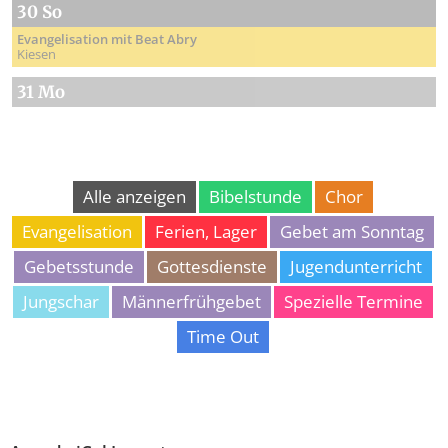
30 So
Evangelisation mit Beat Abry
Kiesen
31 Mo
Alle anzeigen
Bibelstunde
Chor
Evangelisation
Ferien, Lager
Gebet am Sonntag
Gebetsstunde
Gottesdienste
Jugendunterricht
Jungschar
Männerfrühgebet
Spezielle Termine
Time Out