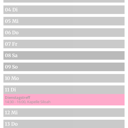
04 Di
05 Mi
06 Do
07 Fr
08 Sa
09 So
10 Mo
11 Di
Dienstagstreff
14:30 - 16:00
Kapelle Siloah
12 Mi
13 Do