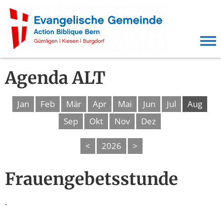
Agenda ALT
Jan
Feb
Mär
Apr
Mai
Jun
Jul
Aug
Sep
Okt
Nov
Dez
<
2026
>
Frauengebetsstunde
.