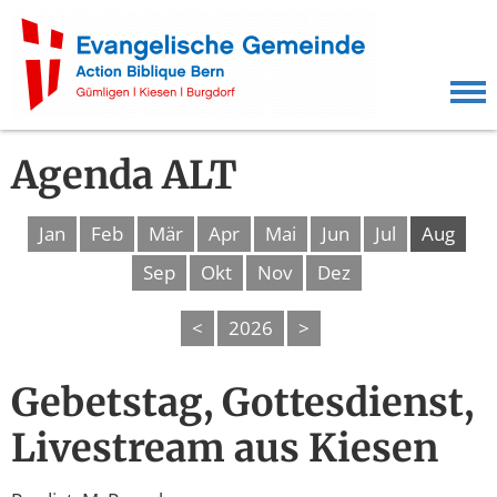
Agenda ALT
Jan
Feb
Mär
Apr
Mai
Jun
Jul
Aug
Sep
Okt
Nov
Dez
<
2026
>
Gebetstag, Gottesdienst,
Livestream aus Kiesen