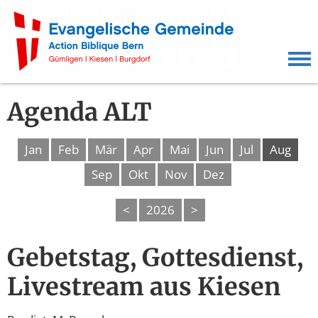
Agenda ALT
Jan
Feb
Mär
Apr
Mai
Jun
Jul
Aug
Sep
Okt
Nov
Dez
<
2026
>
Gebetstag, Gottesdienst,
Livestream aus Kiesen