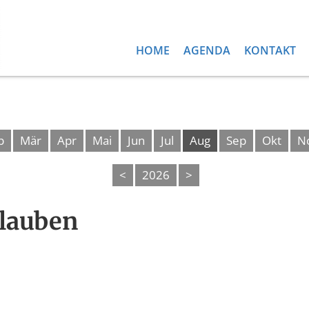
HOME
AGENDA
KONTAKT
b
Mär
Apr
Mai
Jun
Jul
Aug
Sep
Okt
N
<
2026
>
Glauben