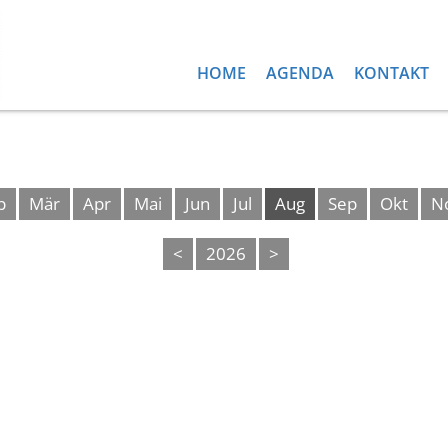
HOME
AGENDA
KONTAKT
b
Mär
Apr
Mai
Jun
Jul
Aug
Sep
Okt
N
<
2026
>