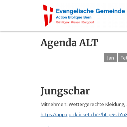
Agenda ALT
Jan
Fe
Jungschar
Mitnehmen: Wettergerechte Kleidung,
https://app.quickticket.ch/e/bLip5sdY