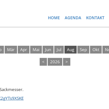
HOME
AGENDA
KONTAKT
b
Mär
Apr
Mai
Jun
Jul
Aug
Sep
Okt
N
<
2026
>
 Sackmesser.
nX2gYTs9XSKE