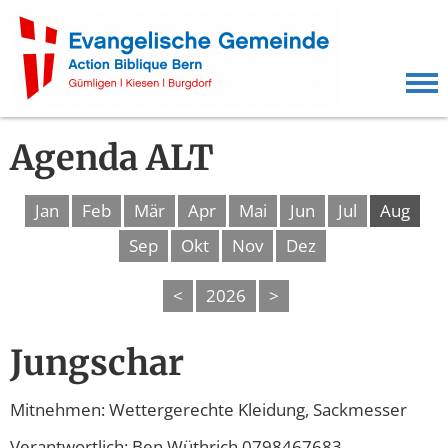
Agenda ALT
Jan
Feb
Mär
Apr
Mai
Jun
Jul
Aug
Sep
Okt
Nov
Dez
<
2026
>
Jungschar
Mitnehmen: Wettergerechte Kleidung, Sackmesser
Verantwortlich: Ben Wüthrich 0798467683