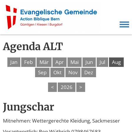
Agenda ALT
Jan
Feb
Mär
Apr
Mai
Jun
Jul
Aug
Sep
Okt
Nov
Dez
<
2026
>
Jungschar
Mitnehmen: Wettergerechte Kleidung, Sackmesser
Verantwortlich: Ben Wüthrich 0798467683