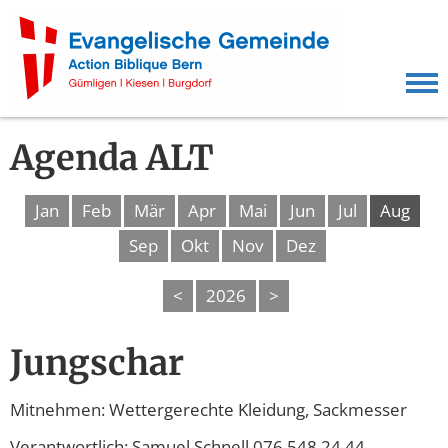
Agenda ALT
Jan
Feb
Mär
Apr
Mai
Jun
Jul
Aug
Sep
Okt
Nov
Dez
<
2026
>
Jungschar
Mitnehmen: Wettergerechte Kleidung, Sackmesser
Verantwortlich: Samuel Schnell 076 548 24 44