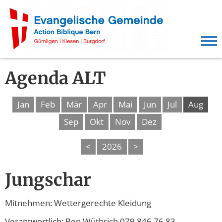
Agenda ALT
Jan
Feb
Mär
Apr
Mai
Jun
Jul
Aug
Sep
Okt
Nov
Dez
<
2026
>
Jungschar
Mitnehmen: Wettergerechte Kleidung
Verantwortlich: Ben Wüthrich 079 846 76 83