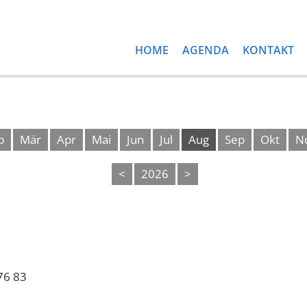
HOME
AGENDA
KONTAKT
b
Mär
Apr
Mai
Jun
Jul
Aug
Sep
Okt
N
<
2026
>
76 83