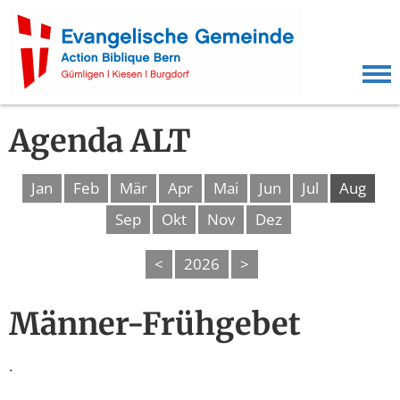
Agenda ALT
Jan
Feb
Mär
Apr
Mai
Jun
Jul
Aug
Sep
Okt
Nov
Dez
<
2026
>
Männer-Frühgebet
.