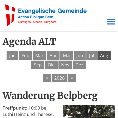
Agenda ALT
Jan
Feb
Mär
Apr
Mai
Jun
Jul
Aug
Sep
Okt
Nov
Dez
<
2026
>
Wanderung Belpberg
Treffpunkt:
10:00 bei
Lüthi Heinz und Therese,