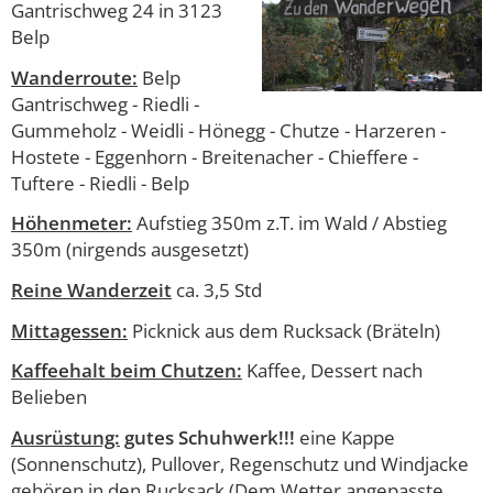
Gantrischweg 24 in 3123
Belp
Wanderroute:
Belp
Gantrischweg - Riedli -
Gummeholz - Weidli - Hönegg - Chutze - Harzeren -
Hostete - Eggenhorn - Breitenacher - Chieffere -
Tuftere - Riedli - Belp
Höhenmeter:
Aufstieg 350m z.T. im Wald / Abstieg
350m (nirgends ausgesetzt)
Reine Wanderzeit
ca. 3,5 Std
Mittagessen:
Picknick aus dem Rucksack (Bräteln)
Kaffeehalt beim Chutzen:
Kaffee, Dessert nach
Belieben
Ausrüstung:
gutes Schuhwerk!!!
eine Kappe
(Sonnenschutz), Pullover, Regenschutz und Windjacke
gehören in den Rucksack (Dem Wetter angepasste